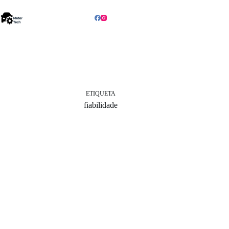
Pular
para
o
conteúdo
ETIQUETA
fiabilidade