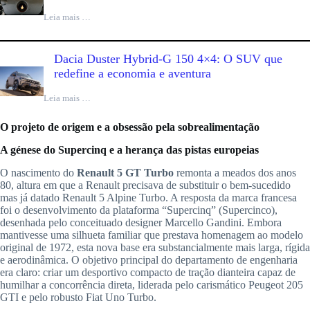
Leia mais …
Dacia Duster Hybrid-G 150 4×4: O SUV que
redefine a economia e aventura
Leia mais …
O projeto de origem e a obsessão pela sobrealimentação
A génese do Supercinq e a herança das pistas europeias
O nascimento do
Renault 5 GT Turbo
remonta a meados dos anos
80, altura em que a Renault precisava de substituir o bem-sucedido
mas já datado Renault 5 Alpine Turbo. A resposta da marca francesa
foi o desenvolvimento da plataforma “Supercinq” (Supercinco),
desenhada pelo conceituado designer Marcello Gandini. Embora
mantivesse uma silhueta familiar que prestava homenagem ao modelo
original de 1972, esta nova base era substancialmente mais larga, rígida
e aerodinâmica. O objetivo principal do departamento de engenharia
era claro: criar um desportivo compacto de tração dianteira capaz de
humilhar a concorrência direta, liderada pelo carismático Peugeot 205
GTI e pelo robusto Fiat Uno Turbo.