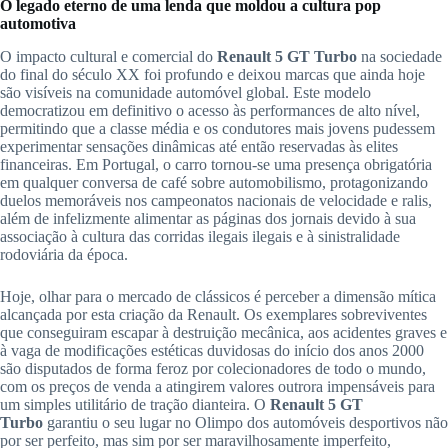
O legado eterno de uma lenda que moldou a cultura pop
automotiva
O impacto cultural e comercial do
Renault 5 GT Turbo
na sociedade
do final do século XX foi profundo e deixou marcas que ainda hoje
são visíveis na comunidade automóvel global. Este modelo
democratizou em definitivo o acesso às performances de alto nível,
permitindo que a classe média e os condutores mais jovens pudessem
experimentar sensações dinâmicas até então reservadas às elites
financeiras. Em Portugal, o carro tornou-se uma presença obrigatória
em qualquer conversa de café sobre automobilismo, protagonizando
duelos memoráveis nos campeonatos nacionais de velocidade e ralis,
além de infelizmente alimentar as páginas dos jornais devido à sua
associação à cultura das corridas ilegais ilegais e à sinistralidade
rodoviária da época.
Hoje, olhar para o mercado de clássicos é perceber a dimensão mítica
alcançada por esta criação da Renault. Os exemplares sobreviventes
que conseguiram escapar à destruição mecânica, aos acidentes graves e
à vaga de modificações estéticas duvidosas do início dos anos 2000
são disputados de forma feroz por colecionadores de todo o mundo,
com os preços de venda a atingirem valores outrora impensáveis para
um simples utilitário de tração dianteira. O
Renault 5 GT
Turbo
garantiu o seu lugar no Olimpo dos automóveis desportivos não
por ser perfeito, mas sim por ser maravilhosamente imperfeito,