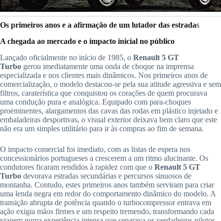
Os primeiros anos e a afirmação de um lutador das estrada
s
A chegada ao mercado e o impacto inicial no público
Lançado oficialmente no início de 1985, o
Renault 5 GT
Turbo
gerou imediatamente uma onda de choque na imprensa
especializada e nos clientes mais dinâmicos. Nos primeiros anos de
comercialização, o modelo destacou-se pela sua atitude agressiva e sem
filtros, caraterística que conquistou os corações de quem procurava
uma condução pura e analógica. Equipado com para-choques
proeminentes, alargamentos das cavas das rodas em plástico injetado e
embaladeiras desportivas, o visual exterior deixava bem claro que este
não era um simples utilitário para ir às compras ao fim de semana.
O impacto comercial foi imediato, com as listas de espera nos
concessionários portugueses a crescerem a um ritmo alucinante. Os
condutores ficaram rendidos à rapidez com que o
Renault 5 GT
Turbo
devorava estradas secundárias e percursos sinuosos de
montanha. Contudo, estes primeiros anos também serviram para criar
uma lenda negra em redor do comportamento dinâmico do modelo. A
transição abrupta de potência quando o turbocompressor entrava em
ação exigia mãos firmes e um respeito tremendo, transformando cada
viagem numa experiência intensa que separava os verdadeiros pilotos