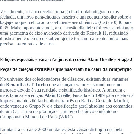
Visualmente, o carro recebeu uma grelha frontal integrada mais
fechada, um novo para-choques traseiro e um pequeno spoiler sobre a
bagageira que melhorou o coeficiente aerodinâmico (Cx) de 0,36 para
0,35. Mais importante ainda, a suspensão dianteira foi revista adotando
uma geometria de eixo avançado derivada do Renault 11, reduzindo
drasticamente o efeito de subviragem e tornando a frente muito mais
precisa nas entradas de curva.
Edições especiais e raras: As joias da coroa Alain Oreille e Stage 2
Peças de coleção exclusivas que nasceram no calor da competição
No universo dos colecionadores de clássicos, existem duas variantes
do
Renault 5 GT Turbo
que alcançam valores astronómicos no
mercado devido à sua raridade e significado histórico. A primeira e
mais famosa é a edição
Alain Oreille
, lançada em 1989 para celebrar a
impressionante vitória do piloto francês no Rali da Costa do Marfim,
onde venceu o Grupo N e a classificação geral absoluta aos comandos
de um GT Turbo de produção – um feito histórico e inédito no
Campeonato Mundial de Ralis (WRC).
Limitada a cerca de 2000 unidades, esta versão distinguia-se pela