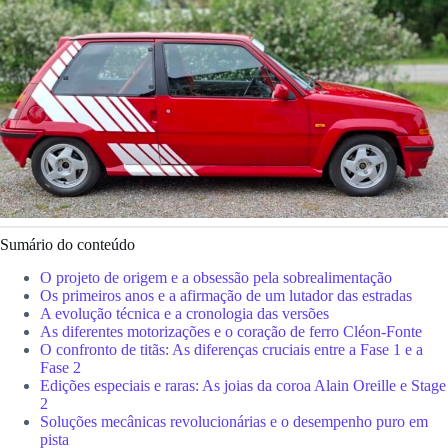
Sumário do conteúdo
O projeto de origem e a obsessão pela sobrealimentação
Os primeiros anos e a afirmação de um lutador das estradas
A evolução técnica e a cronologia das versões
As diferentes motorizações e o coração de ferro Cléon-Fonte
O confronto de titãs: As diferenças cruciais entre a Fase 1 e a
Fase 2
Edições especiais e raras: As joias da coroa Alain Oreille e Stage
2
Soluções mecânicas revolucionárias e o desempenho puro em
pista