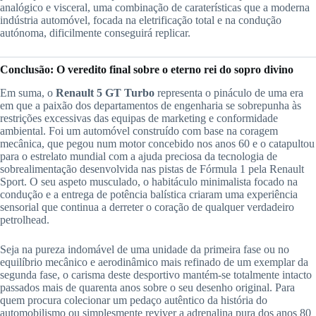
analógico e visceral, uma combinação de caraterísticas que a moderna
indústria automóvel, focada na eletrificação total e na condução
autónoma, dificilmente conseguirá replicar.
Conclusão: O veredito final sobre o eterno rei do sopro divino
Em suma, o
Renault 5 GT Turbo
representa o pináculo de uma era
em que a paixão dos departamentos de engenharia se sobrepunha às
restrições excessivas das equipas de marketing e conformidade
ambiental. Foi um automóvel construído com base na coragem
mecânica, que pegou num motor concebido nos anos 60 e o catapultou
para o estrelato mundial com a ajuda preciosa da tecnologia de
sobrealimentação desenvolvida nas pistas de Fórmula 1 pela Renault
Sport. O seu aspeto musculado, o habitáculo minimalista focado na
condução e a entrega de potência balística criaram uma experiência
sensorial que continua a derreter o coração de qualquer verdadeiro
petrolhead.
Seja na pureza indomável de uma unidade da primeira fase ou no
equilíbrio mecânico e aerodinâmico mais refinado de um exemplar da
segunda fase, o carisma deste desportivo mantém-se totalmente intacto
passados mais de quarenta anos sobre o seu desenho original. Para
quem procura colecionar um pedaço autêntico da história do
automobilismo ou simplesmente reviver a adrenalina pura dos anos 80