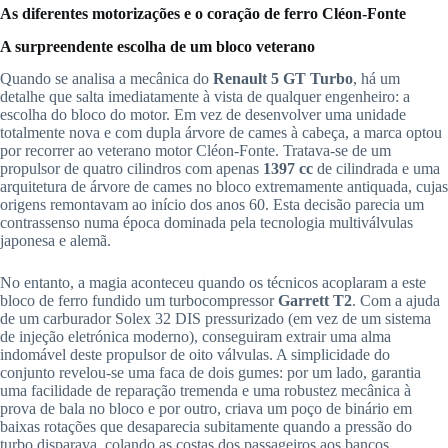
As diferentes motorizações e o coração de ferro Cléon-Fonte
A surpreendente escolha de um bloco veterano
Quando se analisa a mecânica do
Renault 5 GT Turbo
, há um
detalhe que salta imediatamente à vista de qualquer engenheiro: a
escolha do bloco do motor. Em vez de desenvolver uma unidade
totalmente nova e com dupla árvore de cames à cabeça, a marca optou
por recorrer ao veterano motor Cléon-Fonte. Tratava-se de um
propulsor de quatro cilindros com apenas
1397 cc
de cilindrada e uma
arquitetura de árvore de cames no bloco extremamente antiquada, cujas
origens remontavam ao início dos anos 60. Esta decisão parecia um
contrassenso numa época dominada pela tecnologia multiválvulas
japonesa e alemã.
No entanto, a magia aconteceu quando os técnicos acoplaram a este
bloco de ferro fundido um turbocompressor
Garrett T2
. Com a ajuda
de um carburador Solex 32 DIS pressurizado (em vez de um sistema
de injeção eletrónica moderno), conseguiram extrair uma alma
indomável deste propulsor de oito válvulas. A simplicidade do
conjunto revelou-se uma faca de dois gumes: por um lado, garantia
uma facilidade de reparação tremenda e uma robustez mecânica à
prova de bala no bloco e por outro, criava um poço de binário em
baixas rotações que desaparecia subitamente quando a pressão do
turbo disparava, colando as costas dos passageiros aos bancos