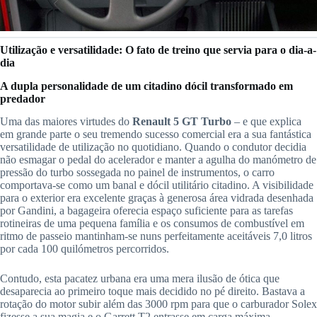
Utilização e versatilidade: O fato de treino que servia para o dia-a-
dia
A dupla personalidade de um citadino dócil transformado em
predador
Uma das maiores virtudes do
Renault 5 GT Turbo
– e que explica
em grande parte o seu tremendo sucesso comercial era a sua fantástica
versatilidade de utilização no quotidiano. Quando o condutor decidia
não esmagar o pedal do acelerador e manter a agulha do manómetro de
pressão do turbo sossegada no painel de instrumentos, o carro
comportava-se como um banal e dócil utilitário citadino. A visibilidade
para o exterior era excelente graças à generosa área vidrada desenhada
por Gandini, a bagageira oferecia espaço suficiente para as tarefas
rotineiras de uma pequena família e os consumos de combustível em
ritmo de passeio mantinham-se nuns perfeitamente aceitáveis 7,0 litros
por cada 100 quilómetros percorridos.
Contudo, esta pacatez urbana era uma mera ilusão de ótica que
desaparecia ao primeiro toque mais decidido no pé direito. Bastava a
rotação do motor subir além das 3000 rpm para que o carburador Solex
fizesse a sua magia e o Garrett T2 entrasse em carga máxima,