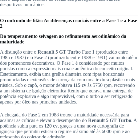
desportivos num ápice.
O confronto de titãs: As diferenças cruciais entre a Fase 1 e a Fase
2
Do temperamento selvagem ao refinamento aerodinâmico da
maturidade
A distinção entre o
Renault 5 GT Turbo
Fase 1 (produzido entre
1985 e 1987) e o Fase 2 (produzido entre 1988 e 1991) vai muito além
dos pormenores decorativos. O Fase 1 é considerado por muitos
puristas como a expressão mais crua e autêntica do conceito original.
Esteticamente, exibia uma grelha dianteira com ripas horizontais
pronunciadas e extensões de carroçaria com uma textura plástica mais
rústica. Sob o capô, o motor debitava
115 cv
às 5750 rpm, recorrendo
a um sistema de ignição eletrónica Renix que gerava uma entrega de
potência explosiva e algo imprevisível, com o turbo a ser refrigerado
apenas por óleo nas primeiras unidades.
A chegada do Fase 2 em 1988 trouxe a maturidade necessária para
acalmar as críticas e elevar o desempenho do
Renault 5 GT Turbo
. A
potência subiu para os
120 cv
, graças a uma nova cartografia de
ignição que permitiu esticar o regime máximo até às 6000 rpm e ao
redesenho do coletor de admissão.