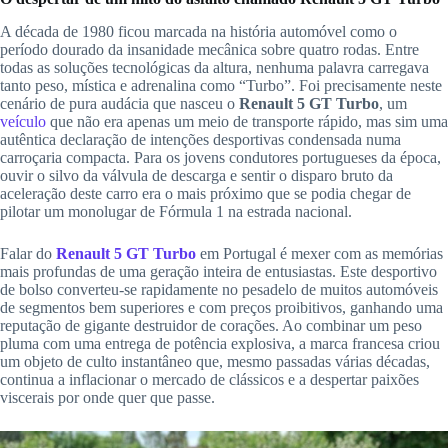
A década de 1980 ficou marcada na história automóvel como o
período dourado da insanidade mecânica sobre quatro rodas. Entre
todas as soluções tecnológicas da altura, nenhuma palavra carregava
tanto peso, mística e adrenalina como “Turbo”. Foi precisamente neste
cenário de pura audácia que nasceu o
Renault 5 GT Turbo
, um
veículo
que não era apenas um meio de transporte rápido, mas sim uma
autêntica declaração de intenções desportivas condensada numa
carroçaria compacta. Para os jovens condutores portugueses da época,
ouvir o silvo da válvula de descarga e sentir o disparo bruto da
aceleração deste carro era o mais próximo que se podia chegar de
pilotar um monolugar de Fórmula 1 na estrada nacional.
Falar do
Renault 5 GT Turbo
em Portugal é mexer com as memórias
mais profundas de uma geração inteira de entusiastas. Este desportivo
de bolso converteu-se rapidamente no pesadelo de muitos automóveis
de segmentos bem superiores e com preços proibitivos, ganhando uma
reputação de gigante destruidor de corações. Ao combinar um peso
pluma com uma entrega de potência explosiva, a marca francesa criou
um objeto de culto instantâneo que, mesmo passadas várias décadas,
continua a inflacionar o mercado de clássicos e a despertar paixões
viscerais por onde quer que passe.