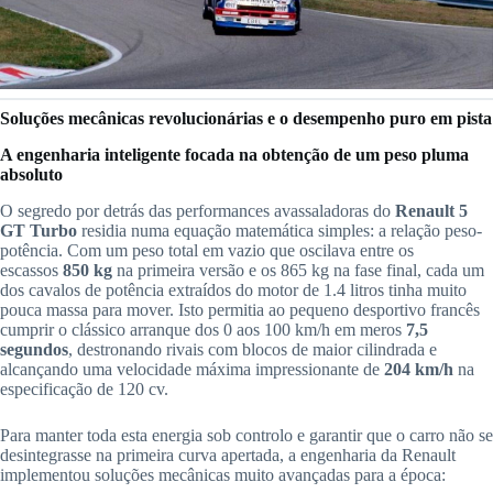
Soluções mecânicas revolucionárias e o desempenho puro em pista
A engenharia inteligente focada na obtenção de um peso pluma
absoluto
O segredo por detrás das performances avassaladoras do
Renault 5
GT Turbo
residia numa equação matemática simples: a relação peso-
potência. Com um peso total em vazio que oscilava entre os
escassos
850 kg
na primeira versão e os 865 kg na fase final, cada um
dos cavalos de potência extraídos do motor de 1.4 litros tinha muito
pouca massa para mover. Isto permitia ao pequeno desportivo francês
cumprir o clássico arranque dos 0 aos 100 km/h em meros
7,5
segundos
, destronando rivais com blocos de maior cilindrada e
alcançando uma velocidade máxima impressionante de
204 km/h
na
especificação de 120 cv.
Para manter toda esta energia sob controlo e garantir que o carro não se
desintegrasse na primeira curva apertada, a engenharia da Renault
implementou soluções mecânicas muito avançadas para a época: