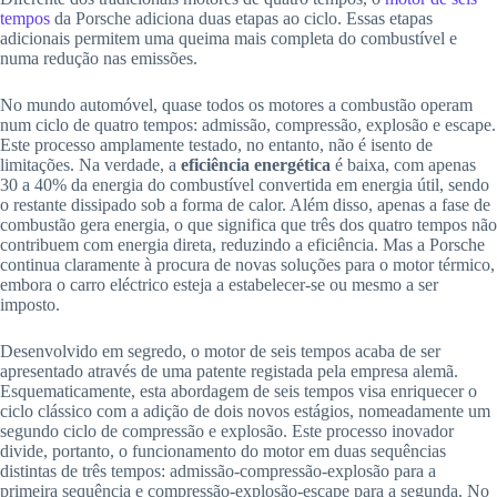
tempos
da Porsche adiciona duas etapas ao ciclo. Essas etapas
adicionais permitem uma queima mais completa do combustível e
numa redução nas emissões.
No mundo automóvel, quase todos os motores a combustão operam
num ciclo de quatro tempos: admissão, compressão, explosão e escape.
Este processo amplamente testado, no entanto, não é isento de
limitações. Na verdade, a
eficiência energética
é baixa, com apenas
30 a 40% da energia do combustível convertida em energia útil, sendo
o restante dissipado sob a forma de calor. Além disso, apenas a fase de
combustão gera energia, o que significa que três dos quatro tempos não
contribuem com energia direta, reduzindo a eficiência. Mas a Porsche
continua claramente à procura de novas soluções para o motor térmico,
embora o carro eléctrico esteja a estabelecer-se ou mesmo a ser
imposto.
Desenvolvido em segredo, o motor de seis tempos acaba de ser
apresentado através de uma patente registada pela empresa alemã.
Esquematicamente, esta abordagem de seis tempos visa enriquecer o
ciclo clássico com a adição de dois novos estágios, nomeadamente um
segundo ciclo de compressão e explosão. Este processo inovador
divide, portanto, o funcionamento do motor em duas sequências
distintas de três tempos: admissão-compressão-explosão para a
primeira sequência e compressão-explosão-escape para a segunda. No