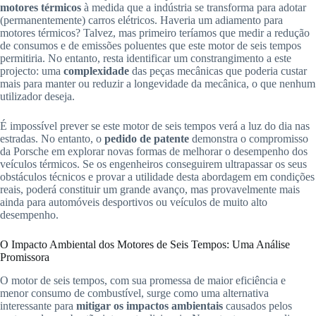
motores térmicos
à medida que a indústria se transforma para adotar
(permanentemente) carros elétricos. Haveria um adiamento para
motores térmicos? Talvez, mas primeiro teríamos que medir a redução
de consumos e de emissões poluentes que este motor de seis tempos
permitiria. No entanto, resta identificar um constrangimento a este
projecto: uma
complexidade
das peças mecânicas que poderia custar
mais para manter ou reduzir a longevidade da mecânica, o que nenhum
utilizador deseja.
É impossível prever se este motor de seis tempos verá a luz do dia nas
estradas. No entanto, o
pedido de patente
demonstra o compromisso
da Porsche em explorar novas formas de melhorar o desempenho dos
veículos térmicos. Se os engenheiros conseguirem ultrapassar os seus
obstáculos técnicos e provar a utilidade desta abordagem em condições
reais, poderá constituir um grande avanço, mas provavelmente mais
ainda para automóveis desportivos ou veículos de muito alto
desempenho.
O Impacto Ambiental dos Motores de Seis Tempos: Uma Análise
Promissora
O motor de seis tempos, com sua promessa de maior eficiência e
menor consumo de combustível, surge como uma alternativa
interessante para
mitigar os impactos ambientais
causados pelos