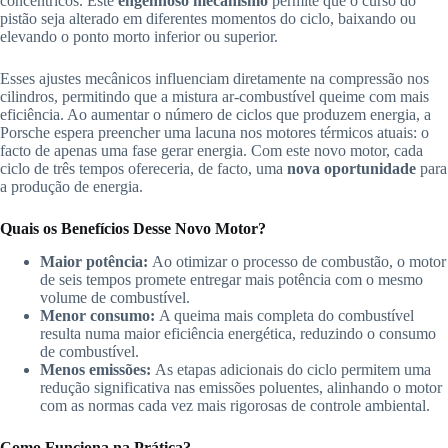
concêntricos. Este
engenhoso mecanismo
permite que o curso do
pistão seja alterado em diferentes momentos do ciclo, baixando ou
elevando o ponto morto inferior ou superior.
Esses ajustes mecânicos influenciam diretamente na compressão nos
cilindros, permitindo que a mistura ar-combustível queime com mais
eficiência. Ao aumentar o número de ciclos que produzem energia, a
Porsche espera preencher uma lacuna nos motores térmicos atuais: o
facto de apenas uma fase gerar energia. Com este novo motor, cada
ciclo de três tempos ofereceria, de facto, uma
nova oportunidade
para
a produção de energia.
Quais os Benefícios Desse Novo Motor?
Maior potência:
Ao otimizar o processo de combustão, o motor
de seis tempos promete entregar mais potência com o mesmo
volume de combustível.
Menor consumo:
A queima mais completa do combustível
resulta numa maior eficiência energética, reduzindo o consumo
de combustível.
Menos emissões:
As etapas adicionais do ciclo permitem uma
redução significativa nas emissões poluentes, alinhando o motor
com as normas cada vez mais rigorosas de controle ambiental.
Como Funciona na Prática?