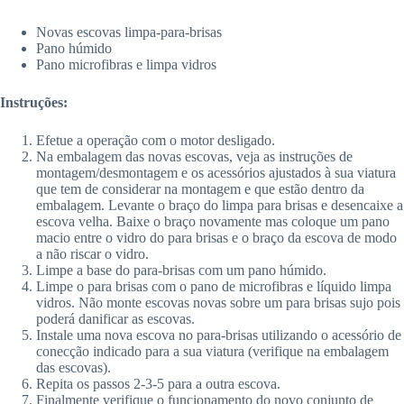
Novas escovas limpa-para-brisas
Pano húmido
Pano microfibras e limpa vidros
Instruções:
Efetue a operação com o motor desligado.
Na embalagem das novas escovas, veja as instruções de
montagem/desmontagem e os acessórios ajustados à sua viatura
que tem de considerar na montagem e que estão dentro da
embalagem. Levante o braço do limpa para brisas e desencaixe a
escova velha. Baixe o braço novamente mas coloque um pano
macio entre o vidro do para brisas e o braço da escova de modo
a não riscar o vidro.
Limpe a base do para-brisas com um pano húmido.
Limpe o para brisas com o pano de microfibras e líquido limpa
vidros. Não monte escovas novas sobre um para brisas sujo pois
poderá danificar as escovas.
Instale uma nova escova no para-brisas utilizando o acessório de
conecção indicado para a sua viatura (verifique na embalagem
das escovas).
Repita os passos 2-3-5 para a outra escova.
Finalmente verifique o funcionamento do novo conjunto de