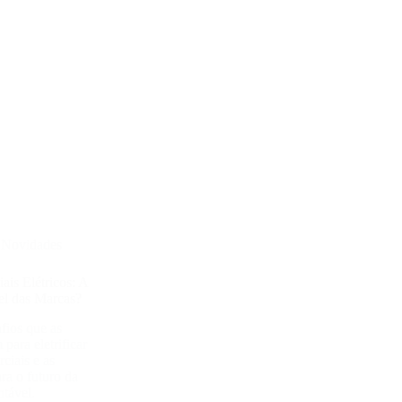
e Novidades
ais Elétricos: A
el das Marcas?
fios que as
para eletrificar
ciais e as
ra o futuro da
ntável.