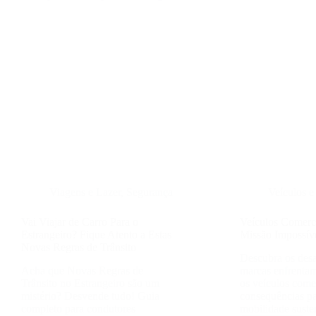
Viagens e Lazer
,
Segurança
Veículos 
Vai Viajar de Carro Para o
Veículos Comerci
Estrangeiro? Fique Atento a Estas
Missão Impossív
Novas Regras de Trânsito
Descubra os desa
Acha que Novas Regras de
marcas enfrentam 
Trânsito no Estrangeiro são um
os veículos comer
mistério? Desvende tudo! Guia
consequências pa
completo para condutores
mobilidade suste