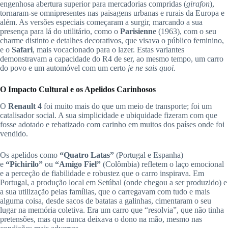
engenhosa abertura superior para mercadorias compridas (
girafon
),
tornaram-se omnipresentes nas paisagens urbanas e rurais da Europa e
além. As versões especiais começaram a surgir, marcando a sua
presença para lá do utilitário, como o
Parisienne
(1963), com o seu
charme distinto e detalhes decorativos, que visava o público feminino,
e o
Safari
, mais vocacionado para o lazer. Estas variantes
demonstravam a capacidade do R4 de ser, ao mesmo tempo, um carro
do povo e um automóvel com um certo
je ne sais quoi
.
O Impacto Cultural e os Apelidos Carinhosos
O
Renault 4
foi muito mais do que um meio de transporte; foi um
catalisador social. A sua simplicidade e ubiquidade fizeram com que
fosse adotado e rebatizado com carinho em muitos dos países onde foi
vendido.
Os apelidos como
“Quatro Latas”
(Portugal e Espanha)
e
“Pichirilo”
ou
“Amigo Fiel”
(Colômbia) refletem o laço emocional
e a perceção de fiabilidade e robustez que o carro inspirava. Em
Portugal, a produção local em Setúbal (onde chegou a ser produzido) e
a sua utilização pelas famílias, que o carregavam com tudo e mais
alguma coisa, desde sacos de batatas a galinhas, cimentaram o seu
lugar na memória coletiva. Era um carro que “resolvia”, que não tinha
pretensões, mas que nunca deixava o dono na mão, mesmo nas