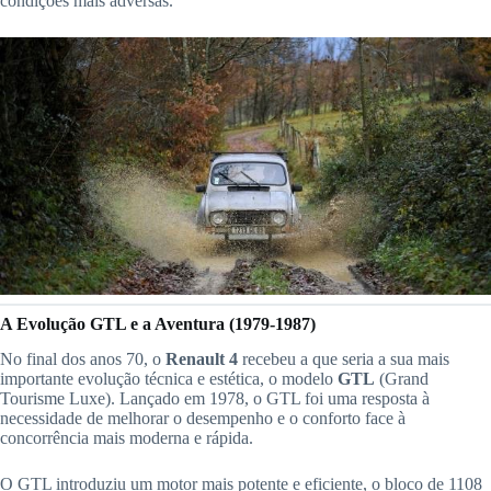
condições mais adversas.
A Evolução GTL e a Aventura (1979-1987)
No final dos anos 70, o
Renault 4
recebeu a que seria a sua mais
importante evolução técnica e estética, o modelo
GTL
(Grand
Tourisme Luxe). Lançado em 1978, o GTL foi uma resposta à
necessidade de melhorar o desempenho e o conforto face à
concorrência mais moderna e rápida.
O GTL introduziu um motor mais potente e eficiente, o bloco de 1108