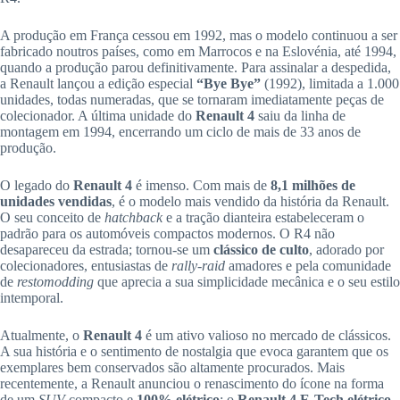
A produção em França cessou em 1992, mas o modelo continuou a ser
fabricado noutros países, como em Marrocos e na Eslovénia, até 1994,
quando a produção parou definitivamente. Para assinalar a despedida,
a Renault lançou a edição especial
“Bye Bye”
(1992), limitada a 1.000
unidades, todas numeradas, que se tornaram imediatamente peças de
colecionador. A última unidade do
Renault 4
saiu da linha de
montagem em 1994, encerrando um ciclo de mais de 33 anos de
produção.
O legado do
Renault 4
é imenso. Com mais de
8,1 milhões de
unidades vendidas
, é o modelo mais vendido da história da Renault.
O seu conceito de
hatchback
e a tração dianteira estabeleceram o
padrão para os automóveis compactos modernos. O R4 não
desapareceu da estrada; tornou-se um
clássico de culto
, adorado por
colecionadores, entusiastas de
rally-raid
amadores e pela comunidade
de
restomodding
que aprecia a sua simplicidade mecânica e o seu estilo
intemporal.
Atualmente, o
Renault 4
é um ativo valioso no mercado de clássicos.
A sua história e o sentimento de nostalgia que evoca garantem que os
exemplares bem conservados são altamente procurados. Mais
recentemente, a Renault anunciou o renascimento do ícone na forma
de um
SUV
compacto e
100% elétrico
: o
Renault 4 E-Tech elétrico
.