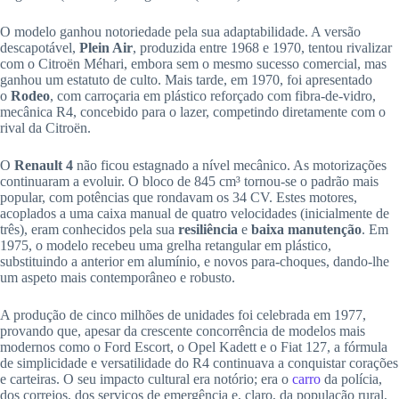
O modelo ganhou notoriedade pela sua adaptabilidade. A versão
descapotável,
Plein Air
, produzida entre 1968 e 1970, tentou rivalizar
com o Citroën Méhari, embora sem o mesmo sucesso comercial, mas
ganhou um estatuto de culto. Mais tarde, em 1970, foi apresentado
o
Rodeo
, com carroçaria em plástico reforçado com fibra-de-vidro,
mecânica R4, concebido para o lazer, competindo diretamente com o
rival da Citroën.
O
Renault 4
não ficou estagnado a nível mecânico. As motorizações
continuaram a evoluir. O bloco de 845 cm³ tornou-se o padrão mais
popular, com potências que rondavam os 34 CV. Estes motores,
acoplados a uma caixa manual de quatro velocidades (inicialmente de
três), eram conhecidos pela sua
resiliência
e
baixa manutenção
. Em
1975, o modelo recebeu uma grelha retangular em plástico,
substituindo a anterior em alumínio, e novos para-choques, dando-lhe
um aspeto mais contemporâneo e robusto.
A produção de cinco milhões de unidades foi celebrada em 1977,
provando que, apesar da crescente concorrência de modelos mais
modernos como o Ford Escort, o Opel Kadett e o Fiat 127, a fórmula
de simplicidade e versatilidade do R4 continuava a conquistar corações
e carteiras. O seu impacto cultural era notório; era o
carro
da polícia,
dos correios, dos serviços de emergência e, claro, da população rural,