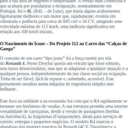
para a sua aura de engenho e simplicidade. A versão mais conhecida e
que acabaria por popularizar a designação, nomeadamente em
Portugal, foi o
4L
(R4L – de
Luxe
), que trazia alguns acabamentos
ligeiramente melhores e um motor que, rapidamente, evoluiu em
cilindrada e potência para cerca de 845 cm³ e 34 CV, atingindo uma
velocidade máxima de 115 km/h, uma melhoria significativa em
relação aos 100 km/h iniciais.
O Nascimento do Ícone – Do Projeto 112 ao Carro das “Calças de
Ganga”
O conceito de um carro “tipo
jeans
” foi a força motriz por trás
do
Renault 4
. Pierre Dreyfus queria um veículo que fosse robusto,
sem luxos desnecessários, mas que se adaptasse a qualquer situação e a
qualquer pessoa, independentemente da sua classe social ou ocupação.
Tinha de ser fiável, fácil de reparar e, sobretudo, acessível. Este
pensamento resultou numa máquina de engenharia simples mas
brilhante.
Este foco na utilidade e na economia fez com que o R4 rapidamente se
tornasse um fenómeno de vendas. A sua estrutura permitia uma enorme
versatilidade de carroçarias, desde a versão de passageiros (berlina
ou
hatchback
), às furgonetas (
Fourgonnette
), ideais para serviços de
correio, entregas e pequenos negócios. O modelo R4 marcou o
abandono dos motores traseiros da Renault (4CV, Dauphine) e a