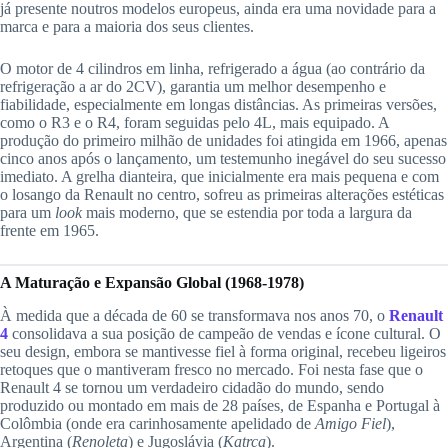
já presente noutros modelos europeus, ainda era uma novidade para a
marca e para a maioria dos seus clientes.
O motor de 4 cilindros em linha, refrigerado a água (ao contrário da
refrigeração a ar do 2CV), garantia um melhor desempenho e
fiabilidade, especialmente em longas distâncias. As primeiras versões,
como o R3 e o R4, foram seguidas pelo 4L, mais equipado. A
produção do primeiro milhão de unidades foi atingida em 1966, apenas
cinco anos após o lançamento, um testemunho inegável do seu sucesso
imediato. A grelha dianteira, que inicialmente era mais pequena e com
o losango da Renault no centro, sofreu as primeiras alterações estéticas
para um
look
mais moderno, que se estendia por toda a largura da
frente em 1965.
A Maturação e Expansão Global (1968-1978)
À medida que a década de 60 se transformava nos anos 70, o
Renault
4
consolidava a sua posição de campeão de vendas e ícone cultural. O
seu design, embora se mantivesse fiel à forma original, recebeu ligeiros
retoques que o mantiveram fresco no mercado. Foi nesta fase que o
Renault 4 se tornou um verdadeiro cidadão do mundo, sendo
produzido ou montado em mais de 28 países, de Espanha e Portugal à
Colômbia (onde era carinhosamente apelidado de
Amigo Fiel
),
Argentina (
Renoleta
) e Jugoslávia (
Katrca
).