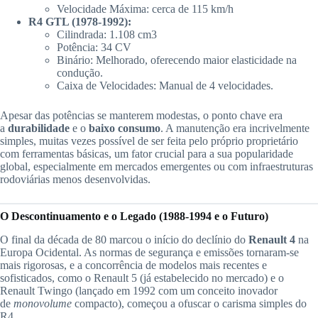
Velocidade Máxima: cerca de 115 km/h
R4 GTL (1978-1992):
Cilindrada: 1.108 cm3
Potência: 34 CV
Binário: Melhorado, oferecendo maior elasticidade na
condução.
Caixa de Velocidades: Manual de 4 velocidades.
Apesar das potências se manterem modestas, o ponto chave era
a
durabilidade
e o
baixo consumo
. A manutenção era incrivelmente
simples, muitas vezes possível de ser feita pelo próprio proprietário
com ferramentas básicas, um fator crucial para a sua popularidade
global, especialmente em mercados emergentes ou com infraestruturas
rodoviárias menos desenvolvidas.
O Descontinuamento e o Legado (1988-1994 e o Futuro)
O final da década de 80 marcou o início do declínio do
Renault 4
na
Europa Ocidental. As normas de segurança e emissões tornaram-se
mais rigorosas, e a concorrência de modelos mais recentes e
sofisticados, como o Renault 5 (já estabelecido no mercado) e o
Renault Twingo (lançado em 1992 com um conceito inovador
de
monovolume
compacto), começou a ofuscar o carisma simples do
R4.