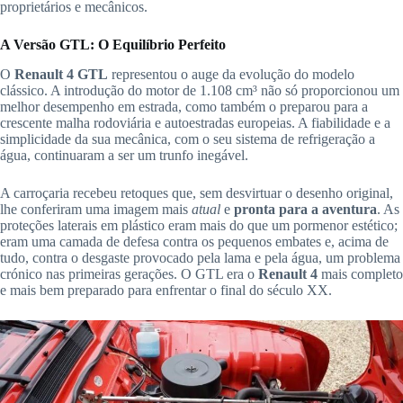
proprietários e mecânicos.
A Versão GTL: O Equilíbrio Perfeito
O
Renault 4 GTL
representou o auge da evolução do modelo
clássico. A introdução do motor de 1.108 cm³ não só proporcionou um
melhor desempenho em estrada, como também o preparou para a
crescente malha rodoviária e autoestradas europeias. A fiabilidade e a
simplicidade da sua mecânica, com o seu sistema de refrigeração a
água, continuaram a ser um trunfo inegável.
A carroçaria recebeu retoques que, sem desvirtuar o desenho original,
lhe conferiram uma imagem mais
atual
e
pronta para a aventura
. As
proteções laterais em plástico eram mais do que um pormenor estético;
eram uma camada de defesa contra os pequenos embates e, acima de
tudo, contra o desgaste provocado pela lama e pela água, um problema
crónico nas primeiras gerações. O GTL era o
Renault 4
mais completo
e mais bem preparado para enfrentar o final do século XX.