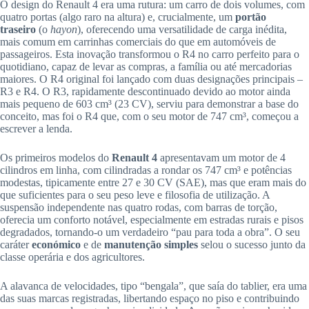
O design do Renault 4 era uma rutura: um carro de dois volumes, com
quatro portas (algo raro na altura) e, crucialmente, um
portão
traseiro
(o
hayon
), oferecendo uma versatilidade de carga inédita,
mais comum em carrinhas comerciais do que em automóveis de
passageiros. Esta inovação transformou o R4 no carro perfeito para o
quotidiano, capaz de levar as compras, a família ou até mercadorias
maiores. O R4 original foi lançado com duas designações principais –
R3 e R4. O R3, rapidamente descontinuado devido ao motor ainda
mais pequeno de 603 cm³ (23 CV), serviu para demonstrar a base do
conceito, mas foi o R4 que, com o seu motor de 747 cm³, começou a
escrever a lenda.
Os primeiros modelos do
Renault 4
apresentavam um motor de 4
cilindros em linha, com cilindradas a rondar os 747 cm³ e potências
modestas, tipicamente entre 27 e 30 CV (SAE), mas que eram mais do
que suficientes para o seu peso leve e filosofia de utilização. A
suspensão independente nas quatro rodas, com barras de torção,
oferecia um conforto notável, especialmente em estradas rurais e pisos
degradados, tornando-o um verdadeiro “pau para toda a obra”. O seu
caráter
económico
e de
manutenção simples
selou o sucesso junto da
classe operária e dos agricultores.
A alavanca de velocidades, tipo “bengala”, que saía do tablier, era uma
das suas marcas registradas, libertando espaço no piso e contribuindo