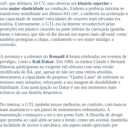
cm³, que debitava 34 CV, mas oferecia um
binário superior
e
uma
maior elasticidade
na condução. Embora a potência máxima se
mantivesse semelhante aos últimos 845 cm³, a melhoria na aceleração e
na capacidade de manter velocidades de cruzeiro mais elevadas era
notória. Externamente, o GTL era facilmente reconhecível pelas
proteções em plástico cinzento na parte inferior da carroçaria (guarda-
lamas e laterais), que não só lhe davam um aspeto mais
off-road
, como
também protegiam a chapa, combatendo o seu maior inimigo: a
corrosão.
A aventura e a robustez do
Renault 4
foram celebradas em eventos de
prestígio, como o
Rali Dakar
. Em 1980, os irmãos Claude e Bernard
Marreau participaram no exigente rali africano com uma versão
modificada do R4, que, apesar de não ser uma vitória absoluta,
demonstrou a capacidade do pequeno “Quatro Latas” de enfrentar os
terrenos mais inóspitos, reforçando a sua imagem de durabilidade e
fiabilidade. Esta participação no Dakar é um dos momentos mais
icónicos da sua história desportiva.
No interior, o GTL também trouxe melhorias no conforto, com bancos
mais anatómicos e um painel de instrumentos redesenhado. A
manutenção continuava a ser o seu ponto forte. A filosofia de design
que permitia ao capô abrir-se para a frente, como um avental, mantinha
a facilidade de acesso à mecânica, um aspeto muito apreciado por