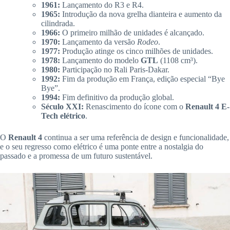
1961:
Lançamento do R3 e R4.
1965:
Introdução da nova grelha dianteira e aumento da
cilindrada.
1966:
O primeiro milhão de unidades é alcançado.
1970:
Lançamento da versão
Rodeo
.
1977:
Produção atinge os cinco milhões de unidades.
1978:
Lançamento do modelo
GTL
(1108 cm³).
1980:
Participação no Rali Paris-Dakar.
1992:
Fim da produção em França, edição especial “Bye
Bye”.
1994:
Fim definitivo da produção global.
Século XXI:
Renascimento do ícone com o
Renault 4 E-
Tech elétrico
.
O
Renault 4
continua a ser uma referência de design e funcionalidade,
e o seu regresso como elétrico é uma ponte entre a nostalgia do
passado e a promessa de um futuro sustentável.