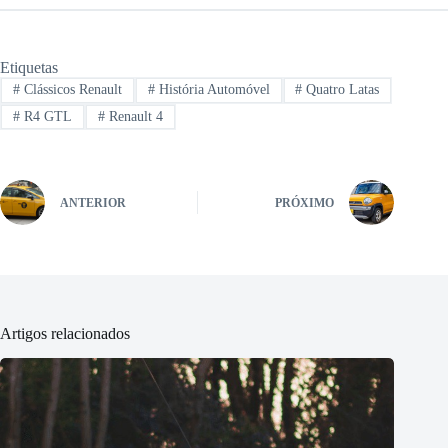
Etiquetas
#
Clássicos Renault
#
História Automóvel
#
Quatro Latas
#
R4 GTL
#
Renault 4
ANTERIOR
PRÓXIMO
Artigos relacionados