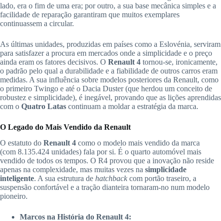
lado, era o fim de uma era; por outro, a sua base mecânica simples e a
facilidade de reparação garantiram que muitos exemplares
continuassem a circular.
As últimas unidades, produzidas em países como a Eslovénia, serviram
para satisfazer a procura em mercados onde a simplicidade e o preço
ainda eram os fatores decisivos. O
Renault 4
tornou-se, ironicamente,
o padrão pelo qual a durabilidade e a fiabilidade de outros carros eram
medidas. A sua influência sobre modelos posteriores da Renault, como
o primeiro Twingo e até o Dacia Duster (que herdou um conceito de
robustez e simplicidade), é inegável, provando que as lições aprendidas
com o
Quatro Latas
continuam a moldar a estratégia da marca.
O Legado do Mais Vendido da Renault
O estatuto do
Renault 4
como o modelo mais vendido da marca
(com 8.135.424 unidades) fala por si. É o quarto automóvel mais
vendido de todos os tempos. O R4 provou que a inovação não reside
apenas na complexidade, mas muitas vezes na
simplicidade
inteligente
. A sua estrutura de
hatchback
com portão traseiro, a
suspensão confortável e a tração dianteira tornaram-no num modelo
pioneiro.
Marcos na História do Renault 4: