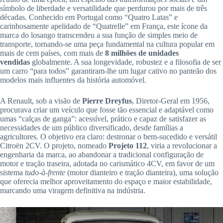
símbolo de liberdade e versatilidade que perdurou por mais de três
décadas. Conhecido em Portugal como “Quatro Latas” e
carinhosamente apelidado de “Quatrelle” em França, este ícone da
marca do losango transcendeu a sua função de simples meio de
transporte, tornando-se uma peça fundamental na cultura popular em
mais de cem países, com mais de
8 milhões de unidades
vendidas
globalmente. A sua longevidade, robustez e a filosofia de ser
um carro “para todos” garantiram-lhe um lugar cativo no panteão dos
modelos mais influentes da história automóvel.
A Renault, sob a visão de
Pierre Dreyfus
, Diretor-Geral em 1956,
procurava criar um veículo que fosse tão essencial e adaptável como
umas “calças de ganga”: acessível, prático e capaz de satisfazer as
necessidades de um público diversificado, desde famílias a
agricultores. O objetivo era claro: destronar o bem-sucedido e versátil
Citroën 2CV. O projeto, nomeado
Projeto 112
, viria a revolucionar a
engenharia da marca, ao abandonar a tradicional configuração de
motor e tração traseira, adotada no carismático 4CV, em favor de um
sistema
tudo-à-frente
(motor dianteiro e tração dianteira), uma solução
que oferecia melhor aproveitamento do espaço e maior estabilidade,
marcando uma viragem definitiva na indústria.