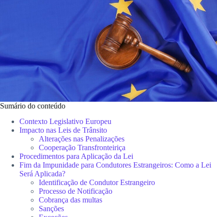
Sumário do conteúdo
Contexto Legislativo Europeu
Impacto nas Leis de Trânsito
Alterações nas Penalizações
Cooperação Transfronteiriça
Procedimentos para Aplicação da Lei
Fim da Impunidade para Condutores Estrangeiros: Como a Lei
Será Aplicada?
Identificação de Condutor Estrangeiro
Processo de Notificação
Cobrança das multas
Sanções