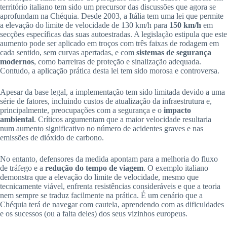
território italiano tem sido um precursor das discussões que agora se
aprofundam na Chéquia. Desde 2003, a Itália tem uma lei que permite
a elevação do limite de velocidade de 130 km/h para
150 km/h
em
secções específicas das suas autoestradas. A legislação estipula que este
aumento pode ser aplicado em troços com três faixas de rodagem em
cada sentido, sem curvas apertadas, e com
sistemas de segurança
modernos
, como barreiras de proteção e sinalização adequada.
Contudo, a aplicação prática desta lei tem sido morosa e controversa.
Apesar da base legal, a implementação tem sido limitada devido a uma
série de fatores, incluindo custos de atualização da infraestrutura e,
principalmente, preocupações com a segurança e o
impacto
ambiental
. Críticos argumentam que a maior velocidade resultaria
num aumento significativo no número de acidentes graves e nas
emissões de dióxido de carbono.
No entanto, defensores da medida apontam para a melhoria do fluxo
de tráfego e a
redução do tempo de viagem
. O exemplo italiano
demonstra que a elevação do limite de velocidade, mesmo que
tecnicamente viável, enfrenta resistências consideráveis e que a teoria
nem sempre se traduz facilmente na prática. É um cenário que a
Chéquia terá de navegar com cautela, aprendendo com as dificuldades
e os sucessos (ou a falta deles) dos seus vizinhos europeus.