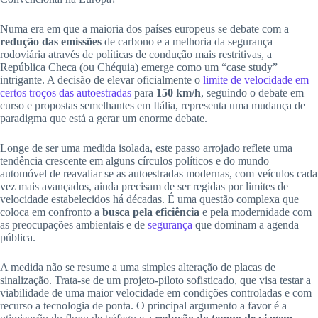
Numa era em que a maioria dos países europeus se debate com a
redução das emissões
de carbono e a melhoria da segurança
rodoviária através de políticas de condução mais restritivas, a
República Checa (ou Chéquia) emerge como um “case study”
intrigante. A decisão de elevar oficialmente o
limite de velocidade em
certos troços das autoestradas
para
150 km/h
, seguindo o debate em
curso e propostas semelhantes em Itália, representa uma mudança de
paradigma que está a gerar um enorme debate.
Longe de ser uma medida isolada, este passo arrojado reflete uma
tendência crescente em alguns círculos políticos e do mundo
automóvel de reavaliar se as autoestradas modernas, com veículos cada
vez mais avançados, ainda precisam de ser regidas por limites de
velocidade estabelecidos há décadas. É uma questão complexa que
coloca em confronto a
busca pela eficiência
e pela modernidade com
as preocupações ambientais e de
segurança
que dominam a agenda
pública.
A medida não se resume a uma simples alteração de placas de
sinalização. Trata-se de um projeto-piloto sofisticado, que visa testar a
viabilidade de uma maior velocidade em condições controladas e com
recurso a tecnologia de ponta. O principal argumento a favor é a