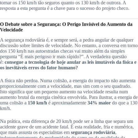
tornar os 150 km/h tão seguros quanto os 130 km/h de outrora. A
resposta a esta pergunta é a chave para o sucesso do projeto checo.
O Debate sobre a Segurança: O Perigo Invisível do Aumento da
Velocidade
A segurança rodoviária é, e sempre será, a pedra angular de qualquer
discussão sobre limites de velocidade. No entanto, a conversa em torno
dos 150 km/h nas autoestradas checas vai muito além da simples
pergunta “É mais perigoso ir mais rápido?”. A verdadeira questão
é:
consegue a tecnologia de hoje anular as leis imutáveis da física e
os inevitáveis erros do fator humano?
A física não perdoa. Numa colisão, a energia do impacto não aumenta
proporcionalmente com a velocidade, mas sim com o seu quadrado.
Isto significa que um pequeno aumento na velocidade resulta num
aumento brutal da energia cinética envolvida. Para ilustrar, a energia de
uma colisão a
150 km/h
é aproximadamente
34% maior
do que a 130
km/h.
Na prática, esta diferença de 20 km/h pode ser a linha que separa um
acidente grave de um acidente fatal. É esta realidade, fria e numérica,
que mais assusta os especialistas em
segurança rodoviária
,
independentemente da modernidade do carro ou da qualidade da