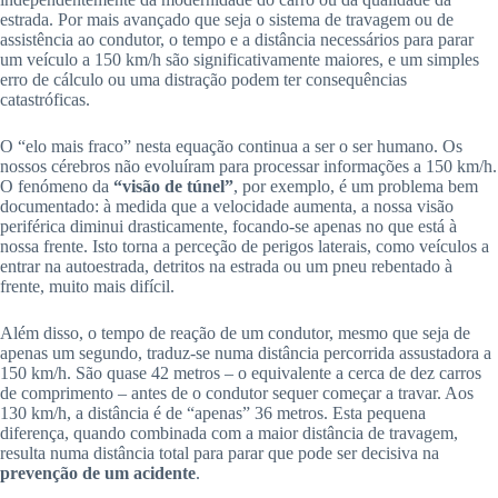
estrada. Por mais avançado que seja o sistema de travagem ou de
assistência ao condutor, o tempo e a distância necessários para parar
um veículo a 150 km/h são significativamente maiores, e um simples
erro de cálculo ou uma distração podem ter consequências
catastróficas.
O “elo mais fraco” nesta equação continua a ser o ser humano. Os
nossos cérebros não evoluíram para processar informações a 150 km/h.
O fenómeno da
“visão de túnel”
, por exemplo, é um problema bem
documentado: à medida que a velocidade aumenta, a nossa visão
periférica diminui drasticamente, focando-se apenas no que está à
nossa frente. Isto torna a perceção de perigos laterais, como veículos a
entrar na autoestrada, detritos na estrada ou um pneu rebentado à
frente, muito mais difícil.
Além disso, o tempo de reação de um condutor, mesmo que seja de
apenas um segundo, traduz-se numa distância percorrida assustadora a
150 km/h. São quase 42 metros – o equivalente a cerca de dez carros
de comprimento – antes de o condutor sequer começar a travar. Aos
130 km/h, a distância é de “apenas” 36 metros. Esta pequena
diferença, quando combinada com a maior distância de travagem,
resulta numa distância total para parar que pode ser decisiva na
prevenção de um acidente
.