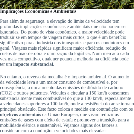
Implicações Económicas e Ambientais
Para além da segurança, a elevação do limite de velocidade tem
profundas implicações económicas e ambientais que não podem ser
ignoradas. Do ponto de vista económico, a maior velocidade pode
traduzir-se em tempos de viagem mais curtos, o que é um benefício
significativo para a indústria dos transportes e para os condutores em
geral. Viagens mais rápidas significam maior eficiência, redução de
custos de mão-de-obra e otimização da logística. Num mercado cada
vez mais competitivo, qualquer pequena melhoria na eficiência pode
ter um
impacto substancial
.
No entanto, o reverso da medalha é o impacto ambiental. O aumento
da velocidade leva a um maior consumo de combustível e, por
consequência, a um aumento das emissões de dióxido de carbono
(CO2) e outros poluentes. Veículos a circular a 150 km/h consomem
substancialmente mais combustível do que a 130 km/h, especialmente
a velocidades superiores a 100 km/h, onde a resistência do ar se torna o
principal obstáculo. Este facto coloca a medida em contradição com os
objetivos ambientais
da União Europeia, que visam reduzir as
emissões de gases com efeito de estufa e promover a transição para a
mobilidade elétrica e sustentável. Vejamos alguns dos fatores a
considerar com a condução a velocidades mais elevadas: